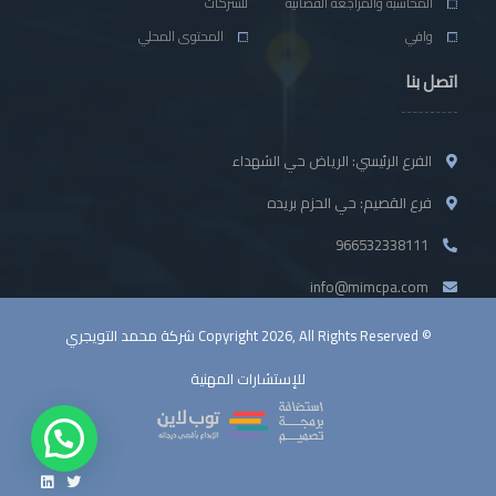
المحاسبة والمراجعة القضائية
للشركات
وافي
المحتوى المحلي
اتصل بنا
الفرع الرئيسي: الرياض حي الشهداء
فرع القصيم: حي الحزم بريده
966532338111
info@mimcpa.com
© Copyright 2026, All Rights Reserved شركة محمد التويجري
للإستشارات المهنية