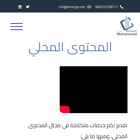
info@mimcpa.com
966532338111
المحتوى المحلي
نقدم لكم خدمات متكاملة في مجال المحتوى
المحلي، ومنها ما يلي: